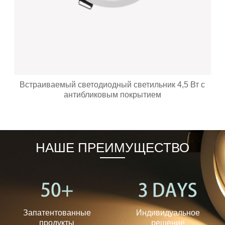
льник 4,5 Вт с
Встраиваемый светодиодный све
ием
Heads Square 2X9,5 В
НАШЕ ПРЕИМУЩЕСТВО
Запатентованные
Индивидуальное
продукты
решение