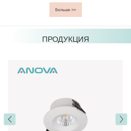
производством высококачественной светодиодной
Больше >>
осветительной продукции. Наш обширный ассортимент
продукции включает светодиодные потолочные
светильники, точечные светильники, трековые
светильники, светильники для шкафов и освещение для
ПРОДУКЦИЯ
яхт, получившие международное признание за
превосходный дизайн.