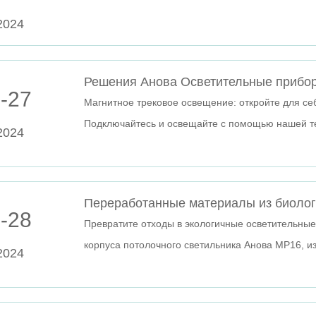
2024
-27
Магнитное трековое освещение: откройте для се
Подключайтесь и освещайте с помощью нашей т
2024
сердечника. Посетите нас сегодня!
-28
Превратите отходы в экологичные осветительн
корпуса потолочного светильника Анова МР16, из
2024
переработанных биоотходов. Откройте для себя 
варианты прямо сейчас!