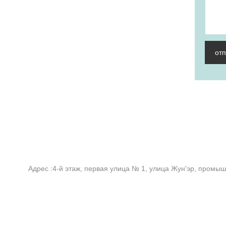
от
Адрес :
4-й этаж, первая улица № 1, улица Жун'эр, промыш