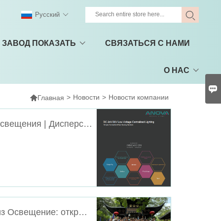
Pусский
ЗАВОД ПОКАЗАТЬ
СВЯЗАТЬСЯ С НАМИ
О НАС


>
Новости
>
Новости компании
Главная
Низковольтные системы внутреннего освещения | Дисперсионный анализ Освещение Решения
Отпуск команды Дисперсионный анализ Освещение: открытие безмятежности долины Цзыюнь