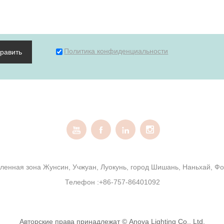
Политика конфиденциальности
править




ленная зона Жунсин, Учжуан, Луокунь, город Шишань, Наньхай, Фо
Телефон :
+86-757-86401092
Авторские права принадлежат © Anova Lighting Co., Ltd.