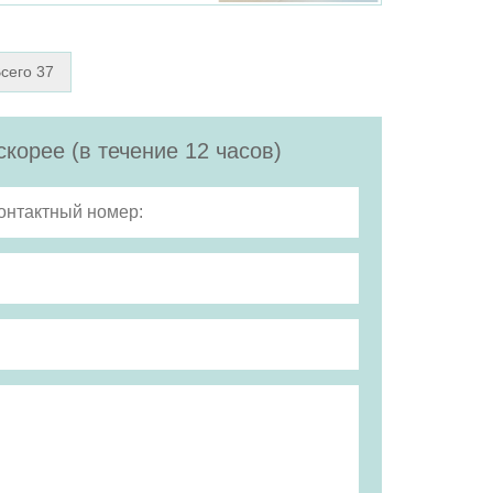
сего 37
корее (в течение 12 часов)