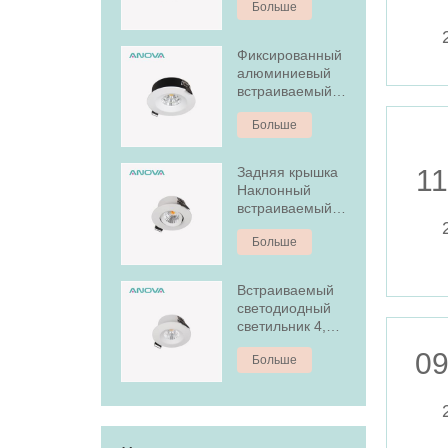
Больше
светильник с
регулируемой
яркостью
Фиксированный
алюминиевый
встраиваемый
светодиодный
Больше
светильник
мощностью 7 Вт
с регулируемой
Задняя крышка
11
яркостью
Наклонный
встраиваемый
светодиодный
Больше
светильник
Встраиваемый
светодиодный
светильник 4,5
Вт с
09
Больше
антибликовым
покрытием