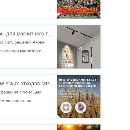
Решения Анова Осветительные приборы для магнитного трекового освещения
бя силу решений Анова.
ехнологии магнитного
Переработанные материалы из биологических отходов МР16 Корпус потолочного светильника: преобразование отходов в осветительные решения
ые решения с помощью
готовленного из
экологически чистые