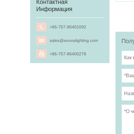
Контактная
Информация

+86-757-86401092
Полу

sales@anovalighting.com

+86-757-86400278