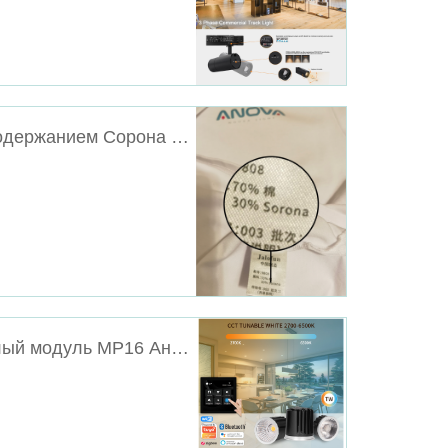
Новая рабочая одежда Анова с 30% содержанием Сорона от Дюпон
Откройте для себя настраиваемый белый модуль МР16 Анова 24 В постоянного тока