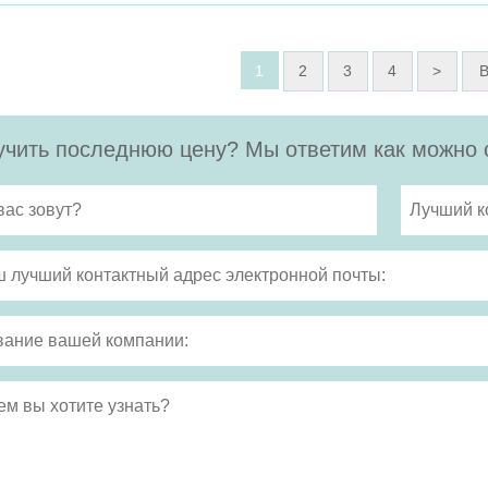
1
2
3
4
>
В
чить последнюю цену? Мы ответим как можно с