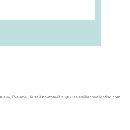
шань, Гуандун, Китай
почтовый ящик :
sales@anovalighting.com