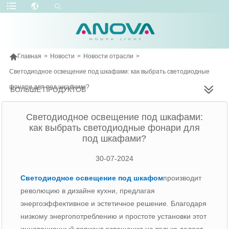

Главная
>
Новости
>
Новости отрасли
>
Светодиодное освещение под шкафами: как выбрать светодиодные
фонари для под шкафами?
БОЛЬШЕ ПРОДУКТОВ
Светодиодное освещение под шкафами:
как выбрать светодиодные фонари для
под шкафами?
30-07-2024
Светодиодное освещение под шкафом
производит
революцию в дизайне кухни, предлагая
энергоэффективное и эстетичное решение. Благодаря
низкому энергопотреблению и простоте установки этот
инновационный вариант освещения не только делает