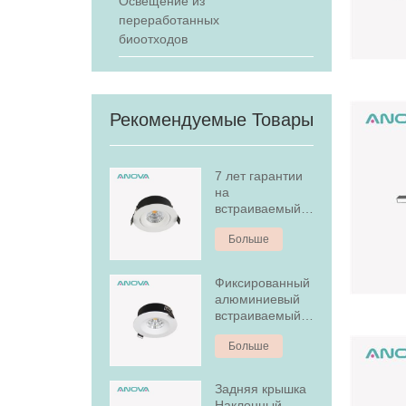
Освещение из
переработанных
биоотходов
Рекомендуемые Товары
7 лет гарантии
на
встраиваемый
светодиодный
Больше
светильник с
регулируемой
яркостью
Фиксированный
алюминиевый
встраиваемый
светодиодный
Больше
светильник
мощностью 7 Вт
с регулируемой
Задняя крышка
яркостью
Наклонный