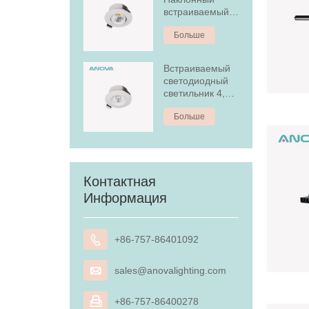
встраиваемый
светодиодный
Больше
светильник
Встраиваемый
светодиодный
светильник 4,5
Вт с
Больше
антибликовым
покрытием
Контактная
Информация

+86-757-86401092

sales@anovalighting.com

+86-757-86400278