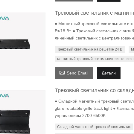
Трековый светильник с магнит
● Магнитный трековый светильник с и
Вт/18 Вт. ● Трековый светильник с ант
линейный светильник с централизованн
Трековый светильник на решетке 24 В
М
магнитный трековый светильник с интеллек

Send Email
Детали
Трековый светильник со склад
● Складной магнитный трековый светиль
glare rotatable grille track light ● Лам
управлением 2700-6500K.
Складной магнитный трековый светильник