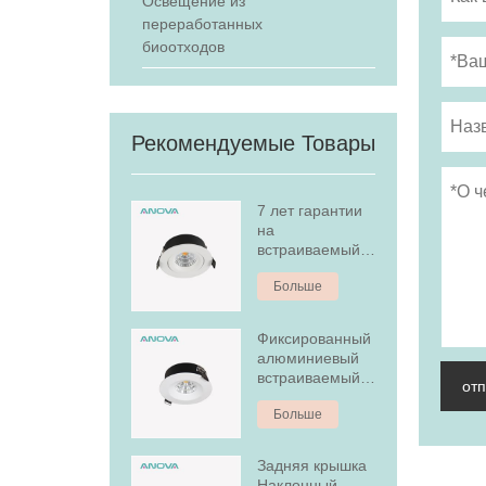
Освещение из
переработанных
биоотходов
Рекомендуемые Товары
7 лет гарантии
на
встраиваемый
светодиодный
Больше
светильник с
регулируемой
яркостью
Фиксированный
алюминиевый
встраиваемый
от
светодиодный
Больше
светильник
мощностью 7 Вт
с регулируемой
Задняя крышка
яркостью
Наклонный