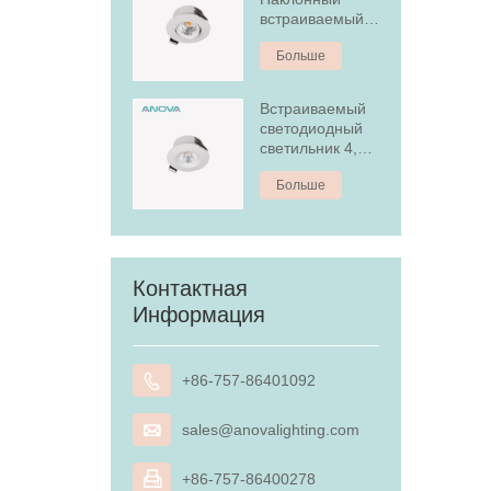
встраиваемый
светодиодный
Больше
светильник
Встраиваемый
светодиодный
светильник 4,5
Вт с
Больше
антибликовым
покрытием
Контактная
Информация

+86-757-86401092

sales@anovalighting.com

+86-757-86400278