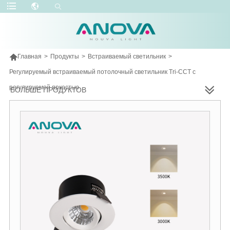

Главная
>
Продукты
>
Встраиваемый светильник
>
Регулируемый встраиваемый потолочный светильник Tri-CCT с
регулируемой яркостью
БОЛЬШЕ ПРОДУКТОВ