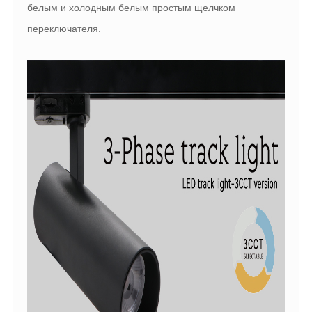
белым и холодным белым простым щелчком
переключателя.