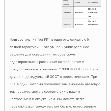
Номер
Размер
Напряжение
Власть
товара
220~240 В
LT57550S
Д50*134мм
переменного
12 Вт
тока
220~240 В
LT57562S
Д62*170мм
переменного
15 Вт
тока
220~240 В
LT57572S
Д72*175мм
переменного
24 Вт
Наш светильник Три-ККТ в один отслеживать с 5-
тока
220~240 В
летней гарантией — это умное и универсальное
LT57580S
Д80*186мм
переменного
32 Вт
тока
решение для освещения, которое может
220~240 В
адаптироваться к различным потребностям и
LT57594S
Д94*190мм
переменного
35 Вт
тока
предпочтениям в освещении. 2700K/4000K/6000K или
другой индивидуальный 3CCT с переключением, Три-
ККТ в один, который позволяет вам выбирать цветовую
температуру света в соответствии с вашим
настроением и окружением. Вы можете легко
переключаться между теплым белым, естественным