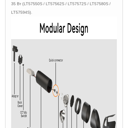
35 Вт (LT57550S / LT57562S / LT57572S / LT57580S /
LT57594S).